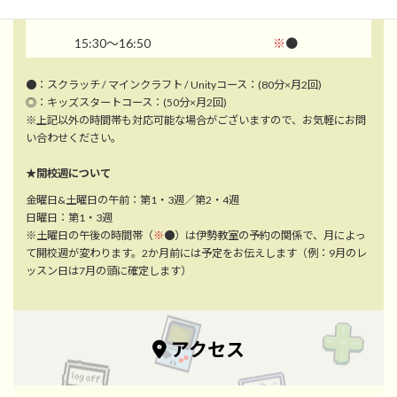
14:00～15:20
※
●
15:30～16:50
※
●
●：スクラッチ / マインクラフト / Unityコース：(80分×月2回)
◎：キッズスタートコース：(50分×月2回)
※上記以外の時間帯も対応可能な場合がございますので、お気軽にお問
い合わせください。
★開校週について
金曜日&土曜日の午前：第1・3週／第2・4週
日曜日：第1・3週
※土曜日の午後の時間帯（
※
●）は伊勢教室の予約の関係で、月によっ
て開校週が変わります。2か月前には予定をお伝えします（例：9月のレ
ッスン日は7月の頭に確定します）
アクセス